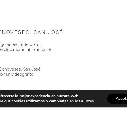
GENOVESES, SAN JOSÉ
go especial de por sí.
en algo memorable no es el
s Genoveses, San José.
bir un videógrafo:
ue Natural de Cabo de Gata de
frecerte la mejor experiencia en nuestra web.
Acept
e qué cookies utilizamos o cambiarlas en los
ajustes
.
í, el resultado es siempre
to.