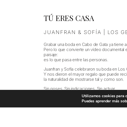
TÚ ERES CASA
JUANFRAN & SOFÍA | LOS 
Grabar una boda en Cabo de Gata ya tiene al
Pero lo que convierte un vídeo documental 
paisaje:
es lo que pasa entre las personas.
Juanfran y Sofía celebraron su boda en Lo
Y nos dieron el mayor regalo que puede reci
la naturalidad de mostrarse tal y como son.
Sin poses. Sin indicaciones. Sin actuar.
Solo ellos, su gente, y ese rincón del Parq
Utilizamos cookies para o
fondo.
Puedes aprender más sobr
Cuando una pareja se olvida de que estás ah
auténtico.
Y en esta boda se notó desde el primer minu